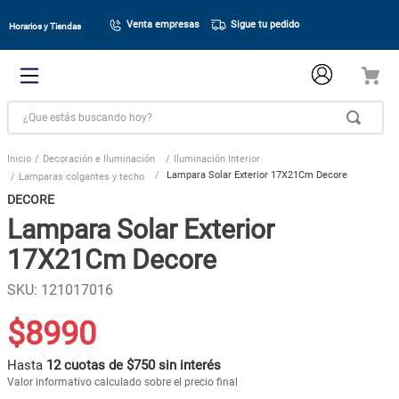
Venta empresas
Sigue tu pedido
Horarios y Tiendas
¿Que estás buscando hoy?
Decoración e Iluminación
Iluminación Interior
Lampara Solar Exterior 17X21Cm Decore
Lamparas colgantes y techo
DECORE
Lampara Solar Exterior
17X21Cm Decore
SKU
:
121017016
$
8990
Hasta
12 cuotas de $750 sin interés
Valor informativo calculado sobre el precio final