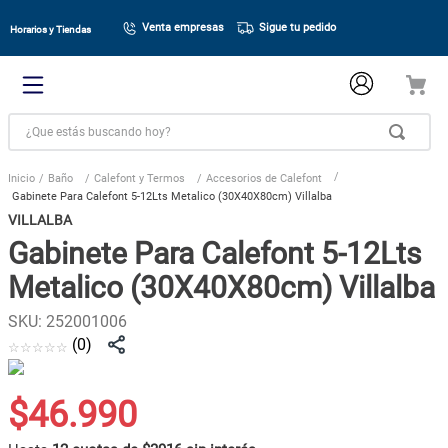
Venta empresas
Sigue tu pedido
Horarios y Tiendas
¿Que estás buscando hoy?
Baño
Calefont y Termos
Accesorios de Calefont
Gabinete Para Calefont 5-12Lts Metalico (30X40X80cm) Villalba
VILLALBA
Gabinete Para Calefont 5-12Lts
Metalico (30X40X80cm) Villalba
SKU
:
252001006
(
0
)
☆
☆
☆
☆
☆
$
46
.
990