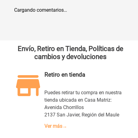
Agregar comentario
Cargando comentarios…
Título
Califica el producto de 1 a 5 estrellas
★
★
★
★
★
Envío, Retiro en Tienda, Políticas de
cambios y devoluciones
Tu nombre
Retiro en tienda
Dirección de email
Puedes retirar tu compra en nuestra
tienda ubicada en Casa Matriz:
Avenida Chorrillos
Escribe un comentario
2137 San Javier, Región del Maule
Ver más→