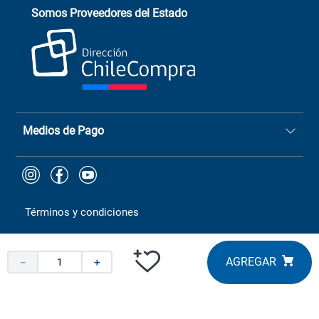
Somos Proveedores del Estado
+(73) 256
+56 9 6779 0465
4522
ChileCompras
+56 9 9888 9549
Medios de Pago
Términos y condiciones
－
＋