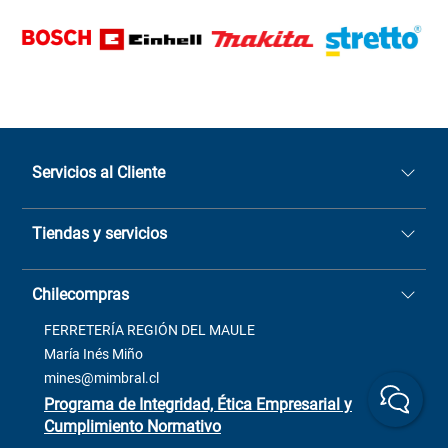
Servicios al Cliente
Quiénes somos
Tiendas y servicios
Sucursales
Stock BlackFriday
Casa Matriz: Avenida Chorrillos
Cómo comprar
Chilecompras
2137 San Javier, Fono (73)
Términos y condiciones
2564520
Contacto
FERRETERÍA REGIÓN DEL MAULE
ventas@mimbral.cl
Venta Terreno
María Inés Miño
Trabaja con Nosotros
mines@mimbral.cl
Programa de Integridad, Ética Empresarial y
Cumplimiento Normativo
Asistente de ventas
Servicio al cliente