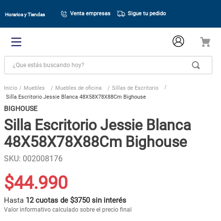
Venta empresas
Sigue tu pedido
Horarios y Tiendas
¿Que estás buscando hoy?
Muebles
Muebles de oficina
Sillas de Escritorio
Silla Escritorio Jessie Blanca 48X58X78X88Cm Bighouse
BIGHOUSE
Silla Escritorio Jessie Blanca
48X58X78X88Cm Bighouse
SKU
:
002008176
$
44
.
990
Hasta
12 cuotas de $3750 sin interés
Valor informativo calculado sobre el precio final