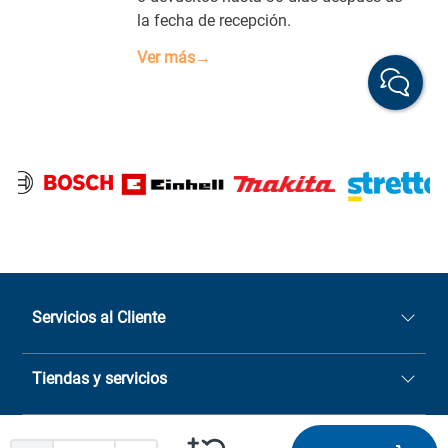
la fecha de recepción.
Ver más→
Servicios al Cliente
Quiénes somos
Tiendas y servicios
Sucursales
Stock BlackFriday
Casa Matriz: Avenida Chorrillos
Cómo comprar
Chilecompras
2137 San Javier, Fono (73)