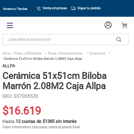
Venta empresas
Sigue tu pedido
Horarios y Tiendas
¿Que estás buscando hoy?
Pisos y Alfombras
Pisos y Revestimientos
Ceramicas
Cerámica 51x51cm Biloba Marrón 2.08M2 Caja Allpa
ALLPA
Cerámica 51x51cm Biloba
Marrón 2.08M2 Caja Allpa
SKU
:
037005520
$
16
.
619
Hasta
12 cuotas de $1385 sin interés
Valor informativo calculado sobre el precio final