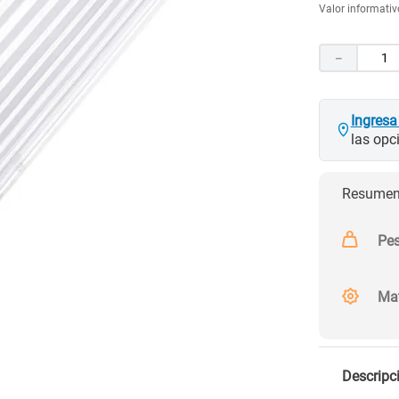
Valor informativo
10
.
puertas
－
Ingresa
las opc
Resumen 
Pe
Mat
Descripc