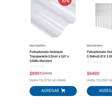
10 %
lado
mx0.81X 2.5mt
MULTIMARCA
MULTIMARCA
Policarbonato Ondulado
Policarbonato On
Transparente 0,5mm x 0,81 x
0.5Mmx0.81X 2.0M
3,0Mts Standard
☆
☆
☆
☆
☆
☆
☆
☆
☆
☆
$
8991
$
6490
$
9990
interés
Hasta
12
x
$
750
sin interés
Hasta
12
x
$
541
si