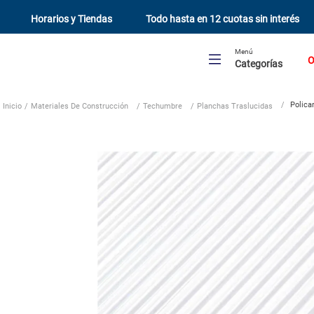
Horarios y Tiendas
Todo hasta en 12 cuotas sin interés
Menú
O
Categorías
Polica
Materiales De Construcción
Techumbre
Planchas Traslucidas