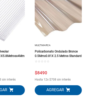
MULTIMARCA
Perfil H 2.9M
Transparente
☆
☆
☆
☆
☆
MULTIMARCA
lveolar
Policarbonato Ondulado Bronce
.1X5.8Metrosx4Mm
0.5Mmx0.81X 2.5 Metros Standard
☆
☆
☆
☆
☆
$
8490
$
6990
3
sin interés
Hasta
12
x
$
708
sin interés
Hasta
12
x
$
5