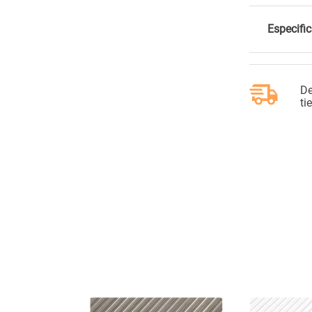
Especifi
De
ti