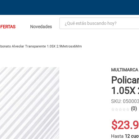
¿Qué estás buscando hoy?
FERTAS
Novedades
TÉRMINOS MÁS BUSCADOS
1
.
estacion carga flowmak
rbonato Alveolar Transparente 1.05X 2.9Metrosx6Mm
2
.
einhell
3
.
zinc
MULTIMARCA
Polica
4
.
malla
1.05X
5
.
perfil
6
.
fogon ventus
SKU
:
05000
(
0
)
☆
☆
☆
☆
☆
7
.
puerta
8
.
generador
$
23
.
9
9
.
porcelanato
Hasta
12 cuo