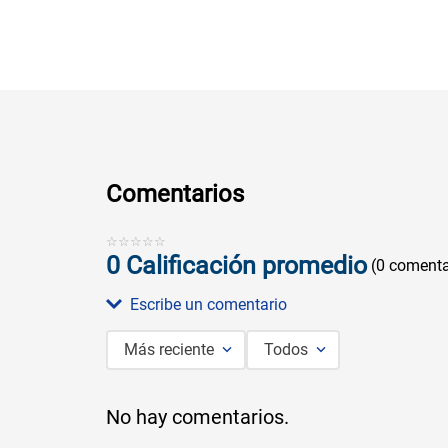
Comentarios
☆
☆
☆
☆
☆
0 Calificación promedio
(0 comenta
Escribe un comentario
Más reciente
Todos
Agregar comentario
No hay comentarios.
Título