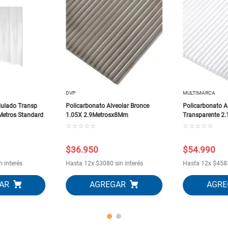
DVP
MULTIMARCA
dulado Transp
Policarbonato Alveolar Bronce
Policarbonato A
etros Standard
1.05X 2.9Metrosx8Mm
Transparente 2
☆
☆
☆
☆
☆
☆
☆
☆
☆
☆
$
36
.
950
$
54
.
990
n interés
Hasta
12
x
$
3080
sin interés
Hasta
12
x
$
458