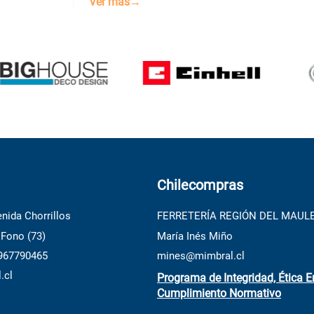
Ver más→
Chilecompras
nida Chorrillos
FERRETERÍA REGIÓN DEL MAUL
 Fono (73)
María Inés Miño
 967790465
mines@mimbral.cl
.cl
Programa de Integridad, Ética E
Cumplimiento Normativo