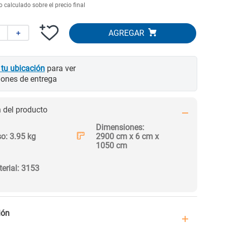
 calculado sobre el precio final
＋
 tu ubicación
para ver
iones de entrega
del producto
Dimensiones:
so
:
3.95 kg
2900 cm
x
6 cm
x
1050 cm
erial
:
3153
ión