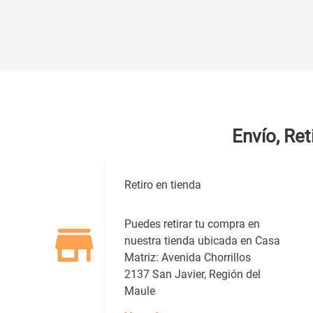
Califica el producto de 1 a 5 estrellas
★
★
★
★
★
Tu nombre
Envío, Ret
Dirección de email
Retiro en tienda
Escribe un comentario
Puedes retirar tu compra en
nuestra tienda ubicada en Casa
Matriz: Avenida Chorrillos
2137 San Javier, Región del
Maule
ENVIAR COMENTARIO