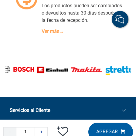
Los productos pueden ser cambiados
o devueltos hasta 30 días después de
la fecha de recepción.
Ver más→
Servicios al Cliente
Quiénes somos
Tiendas y servicios
Sucursales
－
＋
Stock BlackFriday