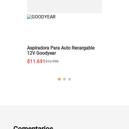
Aspiradora Para Auto Recargable
12V Goodyear
$
11
.
691
$
12
.
990
Comentarios