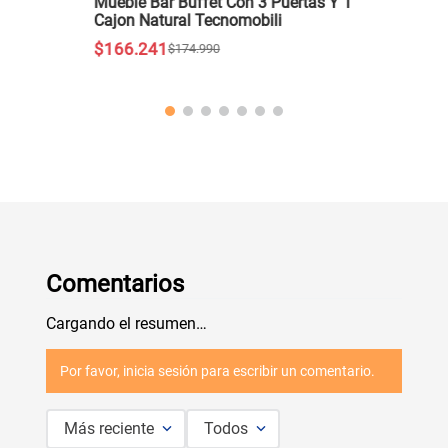
Mueble Bar Buffet Con 3 Puertas Y 1
Cajon Natural Tecnomobili
$
166
.
241
$
174
.
990
Comentarios
Cargando el resumen…
Por favor, inicia sesión para escribir un comentario.
Más reciente
Todos