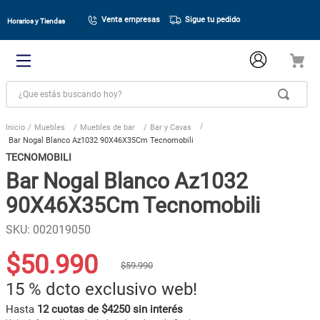
Venta empresas
Sigue tu pedido
Horarios y Tiendas
¿Que estás buscando hoy?
Muebles
Muebles de bar
Bar y Cavas
Bar Nogal Blanco Az1032 90X46X35Cm Tecnomobili
TECNOMOBILI
Bar Nogal Blanco Az1032
90X46X35Cm Tecnomobili
SKU
:
002019050
$
50
.
990
$
59
.
990
15 %
dcto exclusivo web!
Hasta
12 cuotas de $4250 sin interés