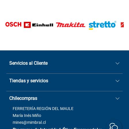
Servicios al Cliente
Quiénes somos
Tiendas y servicios
Sucursales
Stock BlackFriday
Casa Matriz: Avenida Chorrillos
Cómo comprar
Chilecompras
2137 San Javier, Fono (73)
Términos y condiciones
2564520
Contacto
FERRETERÍA REGIÓN DEL MAULE
ventas@mimbral.cl
Venta Terreno
María Inés Miño
Trabaja con Nosotros
mines@mimbral.cl