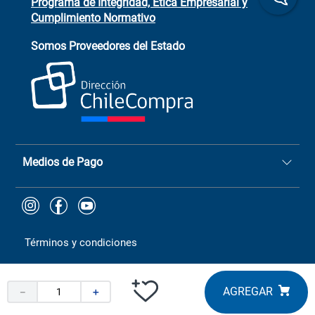
Programa de Integridad, Ética Empresarial y
Cumplimiento Normativo
Asistente de ventas
Servicio al cliente
Somos Proveedores del Estado
+(73) 256
+56 9 6779 0465
4522
ChileCompras
+56 9 9888 9549
Medios de Pago
Términos y condiciones
－
＋