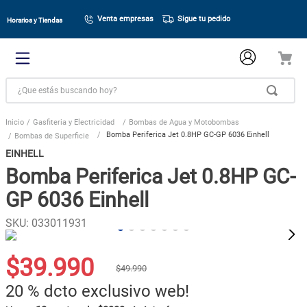
Venta empresas
Sigue tu pedido
Horarios y Tiendas
¿Que estás buscando hoy?
Gasfiteria y Electricidad
Bombas de Agua y Motobombas
Bomba Periferica Jet 0.8HP GC-GP 6036 Einhell
Bombas de Superficie
EINHELL
Bomba Periferica Jet 0.8HP GC-
GP 6036 Einhell
SKU
:
033011931
$
39
.
990
$
49
.
990
20 %
dcto exclusivo web!