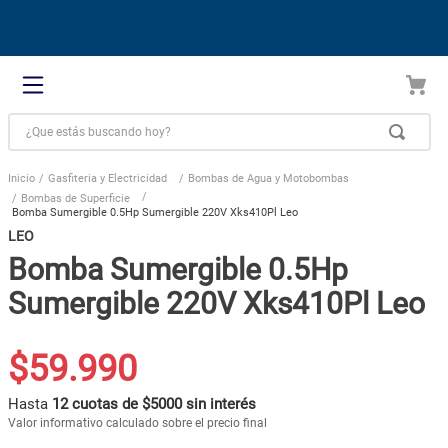
¿Que estás buscando hoy?
Gasfiteria y Electricidad
Bombas de Agua y Motobombas
Bombas de Superficie
Bomba Sumergible 0.5Hp Sumergible 220V Xks410Pl Leo
LEO
Bomba Sumergible 0.5Hp
Sumergible 220V Xks410Pl Leo
$
59
.
990
Hasta
12 cuotas de $5000 sin interés
Valor informativo calculado sobre el precio final