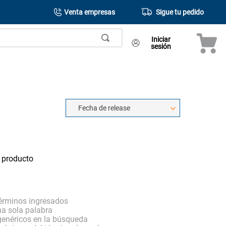
Venta empresas
Sigue tu pedido
Iniciar
sesión
Fecha de release
 producto
érminos ingresados
una sola palabra
 genéricos en la búsqueda