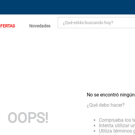
¿Qué estás buscando hoy?
FERTAS
Novedades
TÉRMINOS MÁS BUSCADOS
1
.
estacion carga flowmak
2
.
einhell
3
.
fogon ventus
4
.
zinc
5
.
malla
No se encontró ningún
6
.
perfil
¿Qué debo hacer?
7
.
generador
OOPS!
8
.
puerta
Comprueba los t
Intenta utilizar 
9
.
porcelanato
Utiliza términos