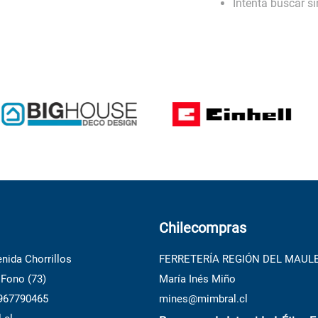
Intenta buscar s
10
.
puertas
Chilecompras
nida Chorrillos
FERRETERÍA REGIÓN DEL MAUL
 Fono (73)
María Inés Miño
 967790465
mines@mimbral.cl