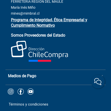
Contacto
FERRETERÍA REGIÓN DEL MAULE
ventas@mimbral.cl
Venta Terreno
María Inés Miño
Trabaja con Nosotros
mines@mimbral.cl
Programa de Integridad, Ética Empresarial y
Cumplimiento Normativo
Asistente de ventas
Servicio al cliente
Somos Proveedores del Estado
+(73) 256
+56 9 6779 0465
4522
ChileCompras
+56 9 9888 9549
Medios de Pago
Términos y condiciones