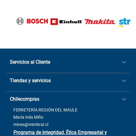
Servicios al Cliente
Quiénes somos
Tiendas y servicios
Sucursales
Stock BlackFriday
Casa Matriz: Avenida Chorrillos
Cómo comprar
Chilecompras
2137 San Javier, Fono (73)
Términos y condiciones
2564520
Contacto
FERRETERÍA REGIÓN DEL MAULE
ventas@mimbral.cl
Venta Terreno
María Inés Miño
Trabaja con Nosotros
mines@mimbral.cl
Programa de Integridad, Ética Empresarial y