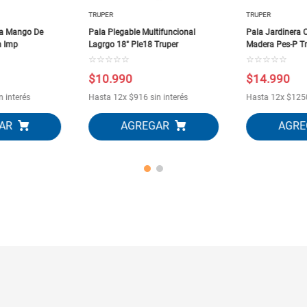
TRUPER
TRUPER
ma Mango De
Pala Plegable Multifuncional
Pala Jardinera
m Imp
Lagrgo 18" Ple18 Truper
Madera Pes-P Tr
☆
☆
☆
☆
☆
☆
☆
☆
☆
☆
$
10
.
990
$
14
.
990
n interés
Hasta
12
x
$
916
sin interés
Hasta
12
x
$
125