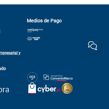
Medios de Pago
E
mpresarial y
ado