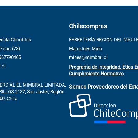
Chilecompras
nida Chorrillos
FERRETERÍA REGIÓN DEL MAUL
 Fono (73)
María Inés Miño
 967790465
mines@mimbral.cl
.cl
Programa de Integridad, Ética E
Cumplimiento Normativo
RCIAL EL MIMBRAL LIMITADA,
Somos Proveedores del Est
LLOS 2137, San Javier, Región
00, Chile