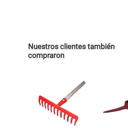
Nuestros clientes también
compraron
al Lioi