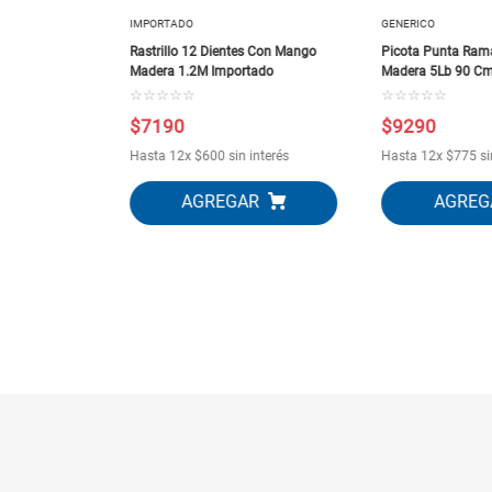
IMPORTADO
GENERICO
Rastrillo 12 Dientes Con Mango
Picota Punta Ra
Madera 1.2M Importado
Madera 5Lb 90 C
☆
☆
☆
☆
☆
☆
☆
☆
☆
☆
$
7190
$
9290
 interés
Hasta
12
x
$
600
sin interés
Hasta
12
x
$
775
si