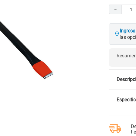
10
.
porcelanato
－
Ingresa
las opc
Resumen 
Descripc
Especifi
De
ti