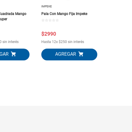
IMPEKE
 Cuadrada Mango
Pala Con Mango Fija Impeke
uper
☆
☆
☆
☆
☆
$
2990
$
8650
0
sin interés
Hasta
12
x
$
250
sin interés
Hasta
12
x
$
7