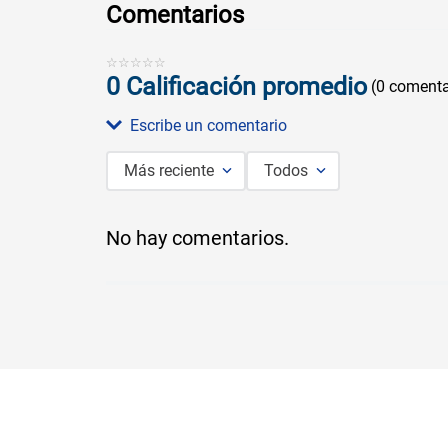
Comentarios
☆
☆
☆
☆
☆
0 Calificación promedio
(0 comenta
Escribe un comentario
Más reciente
Todos
Agregar comentario
No hay comentarios.
Título
Califica el producto de 1 a 5 estrellas
★
★
★
★
★
Tu nombre