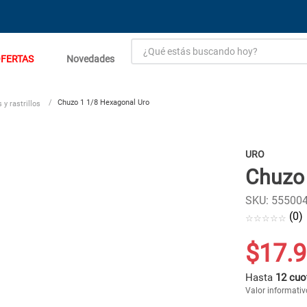
¿Qué estás buscando hoy?
FERTAS
Novedades
TÉRMINOS MÁS BUSCADOS
1
.
estacion carga flowmak
Chuzo 1 1/8 Hexagonal Uro
 y rastrillos
2
.
einhell
3
.
zinc
URO
Chuzo 
4
.
malla
5
.
perfil
SKU
:
55500
(
0
)
6
.
puerta
☆
☆
☆
☆
☆
7
.
puertas
$
17
.
9
8
.
generador
Hasta
12 cuo
9
.
closet
Valor informativo