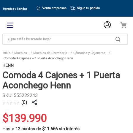
Venta empresas
Sigue tu pedido
Horarios y Tiendas
¿Que estás buscando hoy?
Muebles
Muebles de Dormitorio
Cómodas y Cajoneras
Comoda 4 Cajones + 1 Puerta Aconchego Henn
HENN
Comoda 4 Cajones + 1 Puerta
Aconchego Henn
SKU
:
555222243
(
0
)
☆
☆
☆
☆
☆
$
139
.
990
Hasta
12 cuotas de $11.666 sin interés