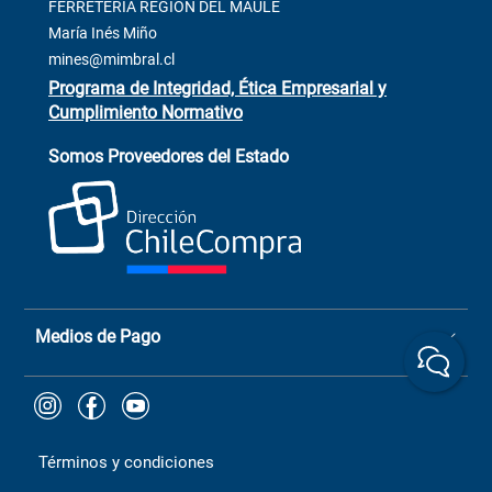
Contacto
FERRETERÍA REGIÓN DEL MAULE
ventas@mimbral.cl
Venta Terreno
María Inés Miño
Trabaja con Nosotros
mines@mimbral.cl
Programa de Integridad, Ética Empresarial y
Cumplimiento Normativo
Asistente de ventas
Servicio al cliente
Somos Proveedores del Estado
+(73) 256
+56 9 6779 0465
4522
ChileCompras
+56 9 9888 9549
Medios de Pago
Términos y condiciones