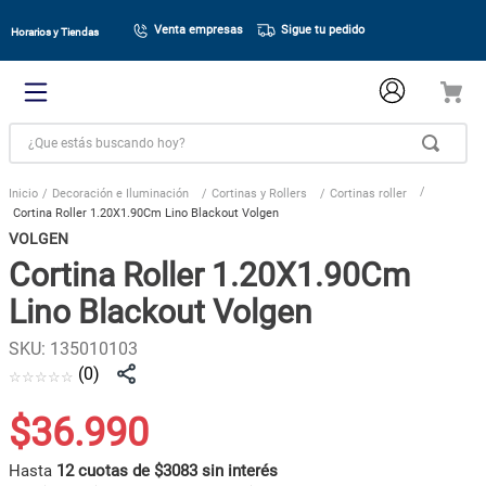
Venta empresas
Sigue tu pedido
Horarios y Tiendas
¿Que estás buscando hoy?
Decoración e Iluminación
Cortinas y Rollers
Cortinas roller
Cortina Roller 1.20X1.90Cm Lino Blackout Volgen
VOLGEN
Cortina Roller 1.20X1.90Cm
Lino Blackout Volgen
SKU
:
135010103
(
0
)
☆
☆
☆
☆
☆
$
36
.
990
Hasta
12 cuotas de $3083 sin interés