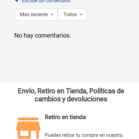
Escribe un comentario
Más reciente
Todos
Agregar comentario
No hay comentarios.
Título
Califica el producto de 1 a 5 estrellas
★
★
★
★
★
Tu nombre
Envío, Retiro en Tienda, Políticas de
cambios y devoluciones
Dirección de email
Retiro en tienda
Escribe un comentario
Puedes retirar tu compra en nuestra