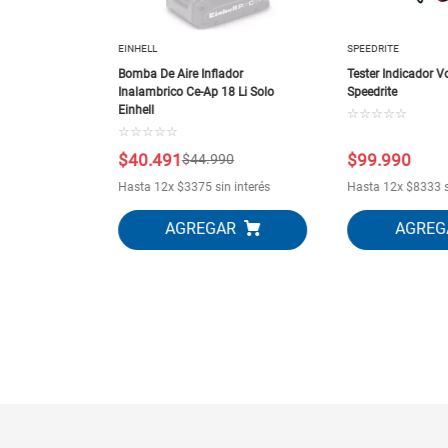
EINHELL
SPEEDRITE
Bomba De Aire Inflador
Tester Indicador Vo
Inalambrico Ce-Ap 18 Li Solo
Speedrite
Einhell
☆
☆
☆
☆
☆
☆
☆
☆
☆
☆
$
40
.
491
$
99
.
990
$
44
.
990
 interés
Hasta
12
x
$
3375
sin interés
Hasta
12
x
$
8333
s