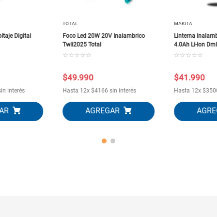
TOTAL
MAKITA
ltaje Digital
Foco Led 20W 20V Inalambrico
Linterna Inalam
Twli2025 Total
4.0Ah Li-Ion Dm
☆
☆
☆
☆
☆
☆
☆
☆
☆
☆
$
49
.
990
$
41
.
990
in interés
Hasta
12
x
$
4166
sin interés
Hasta
12
x
$
350