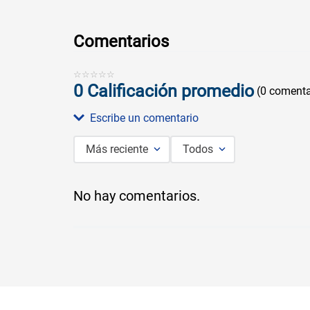
Comentarios
☆
☆
☆
☆
☆
0 Calificación promedio
(0 comenta
Escribe un comentario
Más reciente
Todos
Agregar comentario
No hay comentarios.
Título
Califica el producto de 1 a 5 estrellas
★
★
★
★
★
Tu nombre