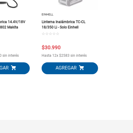
EINHELL
brica 14.4V/18V
Linterna Inalámbrica TC-CL
l802 Makita
18/350 Li - Solo Einhell
☆
☆
☆
☆
☆
$
30
.
990
$
376
.
420
0
sin interés
Hasta
12
x
$
2583
sin interés
Hasta
12
x
$
3