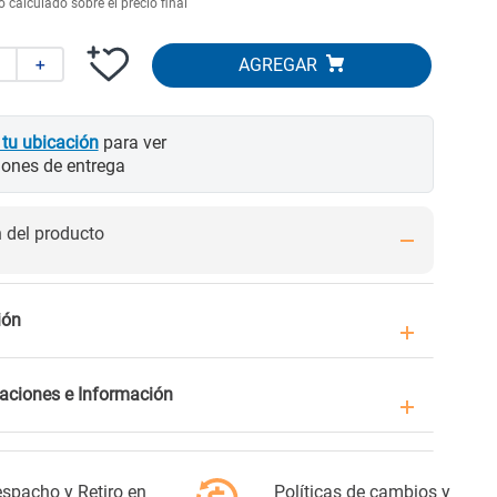
 calculado sobre el precio final
＋
 tu ubicación
para ver
iones de entrega
del producto
ión
caciones e Información
spacho y Retiro en
Políticas de cambios y