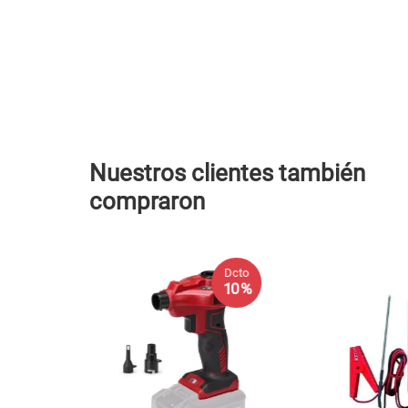
Nuestros clientes también
compraron
Dcto
10 %
ra Inalamb 18V
ell