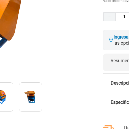
Valor informativo
10
.
porcelanato
－
Ingresa
las opc
Resumen 
Descripc
Especifi
De