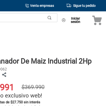
Venta empresas
Sigue tu pedido
Iniciar
sesión
nador De Maiz Industrial 2Hp
9062
991
$
369
.
990
o exclusivo web!
tas de $27.750 sin interés