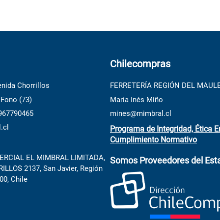
Chilecompras
nida Chorrillos
FERRETERÍA REGIÓN DEL MAUL
 Fono (73)
María Inés Miño
 967790465
mines@mimbral.cl
.cl
Programa de Integridad, Ética E
Cumplimiento Normativo
RCIAL EL MIMBRAL LIMITADA,
Somos Proveedores del Est
LLOS 2137, San Javier, Región
00, Chile