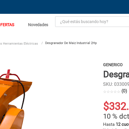
¿Qué estás buscando hoy?
FERTAS
Novedades
TÉRMINOS MÁS BUSCADOS
1
.
estacion carga flowmak
Desgranador De Maiz Industrial 2Hp
as Herramientas Eléctricas
2
.
einhell
3
.
zinc
GENERICO
Desgra
4
.
malla
5
.
perfil
SKU
:
03300
(
0
)
6
.
puerta
☆
☆
☆
☆
☆
7
.
puertas
$
332
.
8
.
generador
10 %
dct
9
.
closet
Hasta
12 cuo