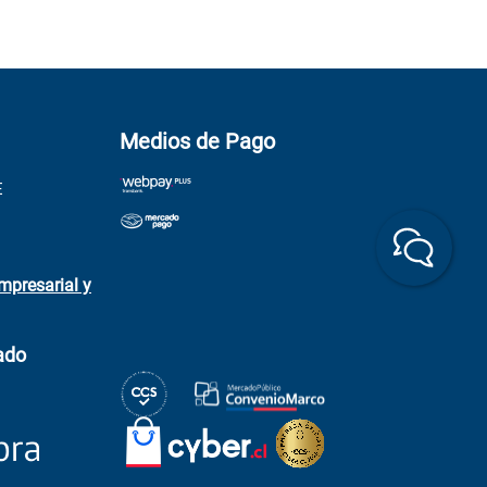
Medios de Pago
E
mpresarial y
ado