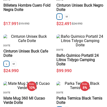
Billetera Hombre Cuero Fold
Cinturon Unisex Buck Negro
Negra Doite
Doite
L
M
$
17
.
991
$
22
.
491
$
19
.
990
$
24
.
990
DOITE
DOITE
Cinturon Unisex Buck Cafe
Doite
Baño Quimico Portatil 24
Litros Tidygo Camping
Doite
L
M
$
24
.
990
$
99
.
990
Dcto
Dcto
10 %
8 %
DOITE
DOITE
Mate Mug 360 Ml Cucao
Parka Termica Black Temis
Verde Doite
Doite