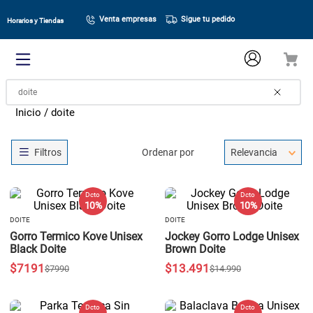
Venta empresas
Sigue tu pedido
Horarios y Tiendas
¿Que estás buscando hoy?
doite
Ordenar por
Relevancia
Dcto
Dcto
10 %
10 %
DOITE
DOITE
Gorro Termico Kove Unisex
Jockey Gorro Lodge Unisex
Black Doite
Brown Doite
$
7191
$
13
.
491
$
7990
$
14
.
990
Dcto
Dcto