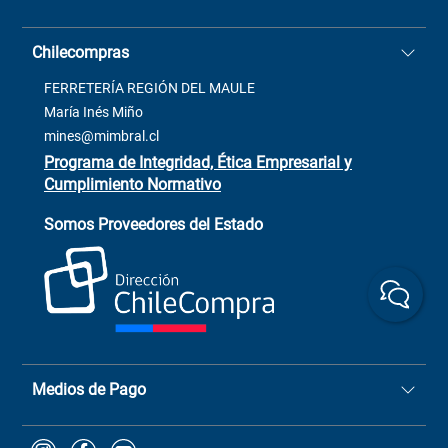
Stock BlackFriday
Casa Matriz: Avenida Chorrillos
Cómo comprar
Chilecompras
2137 San Javier, Fono (73)
Términos y condiciones
2564520
Contacto
FERRETERÍA REGIÓN DEL MAULE
ventas@mimbral.cl
Venta Terreno
María Inés Miño
Trabaja con Nosotros
mines@mimbral.cl
Programa de Integridad, Ética Empresarial y
Cumplimiento Normativo
Asistente de ventas
Servicio al cliente
Somos Proveedores del Estado
+(73) 256
+56 9 6779 0465
4522
ChileCompras
+56 9 9888 9549
Medios de Pago