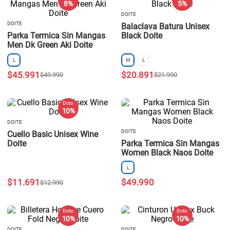
8 %
5 %
DOITE
DOITE
Balaclava Batura Unisex
Parka Termica Sin Mangas
Black Doite
Men Dk Green Aki Doite
L
M
L
$
45
.
991
$
20
.
891
$
49
.
990
$
21
.
990
Dcto
10 %
DOITE
DOITE
Cuello Basic Unisex Wine
Doite
Parka Termica Sin Mangas
Women Black Naos Doite
L
$
11
.
691
$
49
.
990
$
12
.
990
Dcto
Dcto
10 %
10 %
DOITE
DOITE