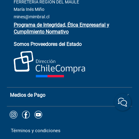
Contacto
FERRETERÍA REGIÓN DEL MAULE
ventas@mimbral.cl
Venta Terreno
María Inés Miño
Trabaja con Nosotros
mines@mimbral.cl
Programa de Integridad, Ética Empresarial y
Cumplimiento Normativo
Asistente de ventas
Servicio al cliente
Somos Proveedores del Estado
+(73) 256
+56 9 6779 0465
4522
ChileCompras
+56 9 9888 9549
Medios de Pago
Términos y condiciones