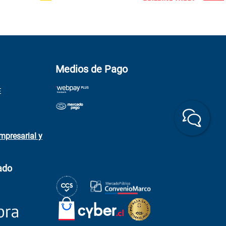
Medios de Pago
E
mpresarial y
ado