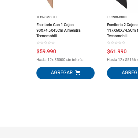
TECNOMOBILI
TECNOMOBILI
Escritorio Con 1 Cajon
Escritorio 2 Cajon
90X74.5X45Cm Almendra
117X60X74.5Cm 
Tecnomobili
Tecnomobili
☆
☆
☆
☆
☆
☆
☆
☆
☆
☆
$
59
.
990
$
61
.
990
 interés
Hasta
12
x
$
5000
sin interés
Hasta
12
x
$
5166
s