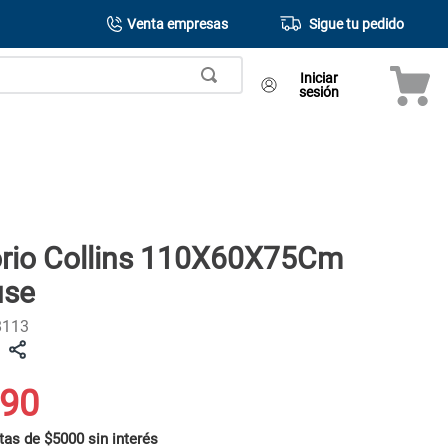
Venta empresas
Sigue tu pedido
Iniciar
sesión
orio Collins 110X60X75Cm
use
8113
90
tas de $5000 sin interés