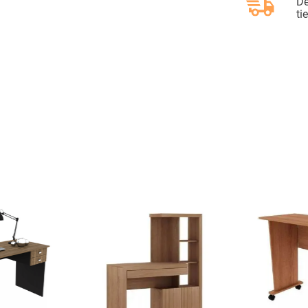
De
ti