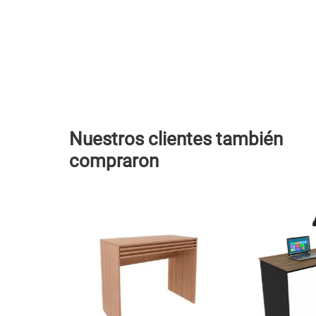
Nuestros clientes también
compraron
X75 Cm San