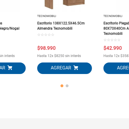
TECNOMOBILI
TECNOMOBILI
es
Escritorio 138X122.5X46.5Cm
Escritorio Pleg
Negro/Nogal
Almendra Tecnomobili
80X73X40Cm A
Tecnomobili
☆
☆
☆
☆
☆
☆
☆
☆
☆
☆
$
98
.
990
$
42
.
990
in interés
Hasta
12
x
$
8250
sin interés
Hasta
12
x
$
358