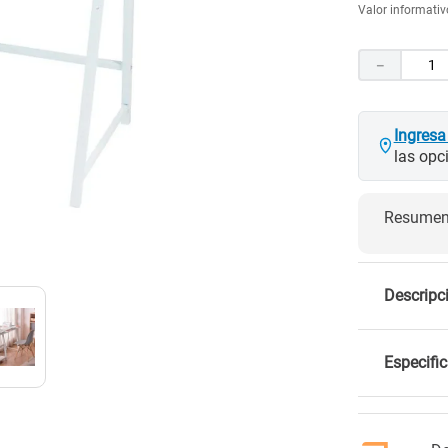
Valor informativo
10
.
puertas
－
Ingresa
las opc
Resumen 
Descripc
Especifi