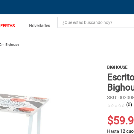
¿Qué estás buscando hoy?
FERTAS
Novedades
TÉRMINOS MÁS BUSCADOS
1
.
estacion carga flowmak
5Cm Bighouse
2
.
einhell
3
.
zinc
BIGHOUSE
Escrit
4
.
malla
Bigho
5
.
perfil
6
.
fogon ventus
SKU
:
00200
(
0
)
☆
☆
☆
☆
☆
7
.
puerta
8
.
generador
$
59
.
9
9
.
porcelanato
Hasta
12 cuo