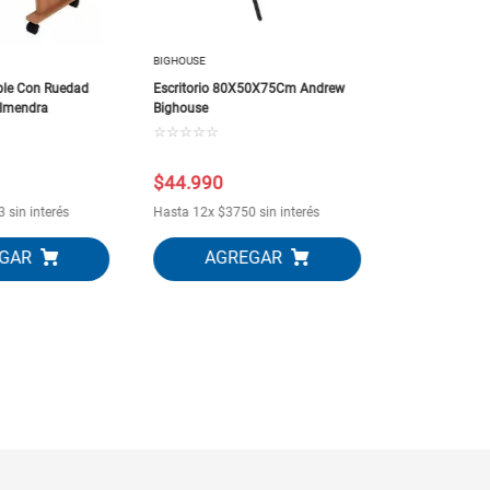
BIGHOUSE
able Con Ruedad
Escritorio 80X50X75Cm Andrew
lmendra
Bighouse
☆
☆
☆
☆
☆
$
44
.
990
$
59
.
990
3
sin interés
Hasta
12
x
$
3750
sin interés
Hasta
12
x
$
5