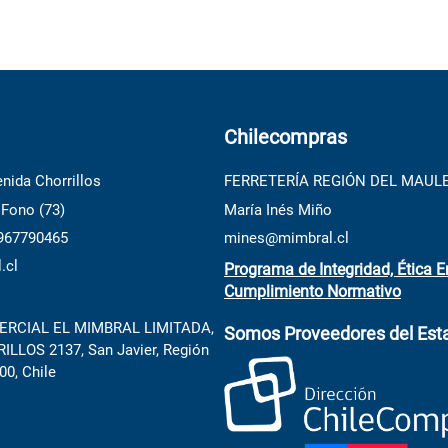
Chilecompras
nida Chorrillos
FERRETERÍA REGIÓN DEL MAUL
 Fono (73)
María Inés Miño
 967790465
mines@mimbral.cl
.cl
Programa de Integridad, Ética E
Cumplimiento Normativo
RCIAL EL MIMBRAL LIMITADA,
Somos Proveedores del Est
LLOS 2137, San Javier, Región
00, Chile