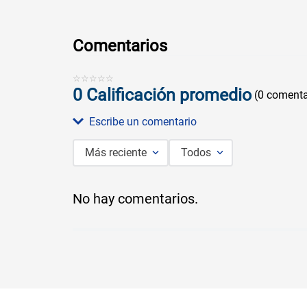
Comentarios
☆
☆
☆
☆
☆
0 Calificación promedio
(0 comenta
Escribe un comentario
Más reciente
Todos
Agregar comentario
No hay comentarios.
Título
Califica el producto de 1 a 5 estrellas
★
★
★
★
★
Tu nombre