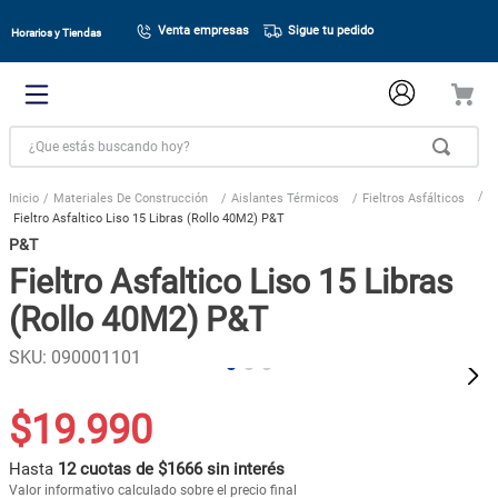
Venta empresas
Sigue tu pedido
Horarios y Tiendas
¿Que estás buscando hoy?
Materiales De Construcción
Aislantes Térmicos
Fieltros Asfálticos
Fieltro Asfaltico Liso 15 Libras (Rollo 40M2) P&T
P&T
Fieltro Asfaltico Liso 15 Libras
(Rollo 40M2) P&T
SKU
:
090001101
$
19
.
990
Hasta
12 cuotas de $1666 sin interés
Valor informativo calculado sobre el precio final