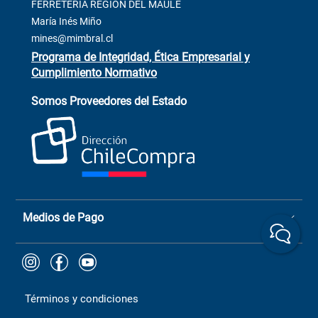
Contacto
FERRETERÍA REGIÓN DEL MAULE
ventas@mimbral.cl
Venta Terreno
María Inés Miño
Trabaja con Nosotros
mines@mimbral.cl
Programa de Integridad, Ética Empresarial y
Cumplimiento Normativo
Asistente de ventas
Servicio al cliente
Somos Proveedores del Estado
+(73) 256
+56 9 6779 0465
4522
ChileCompras
+56 9 9888 9549
Medios de Pago
Términos y condiciones