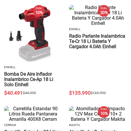
Dcto
Dcto
10 %
20 %
EINHELL
Radio Parlante Inalambrica
Te-Cr 18 Li Bateria Y
Cargador 4.0Ah Einhell
EINHELL
Bomba De Aire Inflador
Inalambrico Ce-Ap 18 Li
Solo Einhell
$
40
.
491
$
135
.
990
$
44
.
990
$
169
.
990
Dcto
10 %
CERRAM
MAKITA