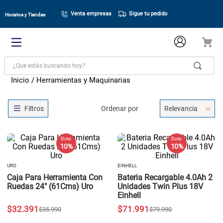
Venta empresas
Sigue tu pedido
Horarios y Tiendas
¿Que estás buscando hoy?
Herramientas y Maquinarias
Ordenar por
Relevancia
Dcto
Dcto
10 %
10 %
URO
EINHELL
Caja Para Herramienta Con
Bateria Recargable 4.0Ah 2
Ruedas 24" (61Cms) Uro
Unidades Twin Plus 18V
Einhell
$
32
.
391
$
71
.
991
$
35
.
990
$
79
.
990