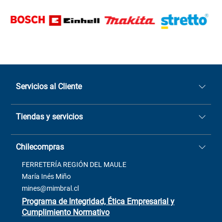
Servicios al Cliente
Quiénes somos
Tiendas y servicios
Sucursales
Stock BlackFriday
Casa Matriz: Avenida Chorrillos
Cómo comprar
Chilecompras
2137 San Javier, Fono (73)
Términos y condiciones
2564520
Contacto
FERRETERÍA REGIÓN DEL MAULE
ventas@mimbral.cl
Venta Terreno
María Inés Miño
Trabaja con Nosotros
mines@mimbral.cl
Programa de Integridad, Ética Empresarial y
Cumplimiento Normativo