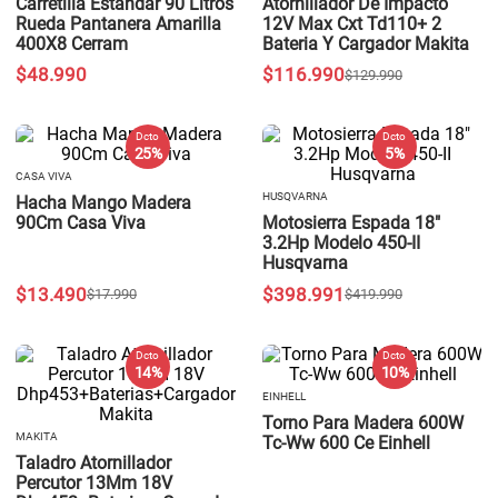
Carretilla Estandar 90 Litros
Atornillador De Impacto
Rueda Pantanera Amarilla
12V Max Cxt Td110+ 2
400X8 Cerram
Bateria Y Cargador Makita
$
48
.
990
$
116
.
990
$
129
.
990
Dcto
Dcto
25 %
5 %
CASA VIVA
HUSQVARNA
Hacha Mango Madera
90Cm Casa Viva
Motosierra Espada 18"
3.2Hp Modelo 450-II
Husqvarna
$
13
.
490
$
398
.
991
$
17
.
990
$
419
.
990
Dcto
Dcto
14 %
10 %
EINHELL
Torno Para Madera 600W
MAKITA
Tc-Ww 600 Ce Einhell
Taladro Atornillador
Percutor 13Mm 18V