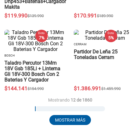
Dhp453+Baterias+Cargador
Makita
$
119
.
990
$
170
.
991
$
139
.
990
$
189
.
990
Dcto
Dcto
7 %
5 %
CERRAM
Partidor De Leña 25
BOSCH
Toneladas Cerram
Taladro Percutor 13Mm
18V Gsb 185Li + Linterna
Gli 18V-300 Bosch Con 2
Baterias Y Cargador
$
144
.
141
$
1
.
386
.
991
$
154
.
990
$
1
.
459
.
990
Mostrando
12 de 1860
MOSTRAR MÁS