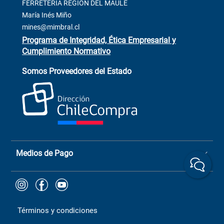
Contacto
FERRETERÍA REGIÓN DEL MAULE
ventas@mimbral.cl
Venta Terreno
María Inés Miño
Trabaja con Nosotros
mines@mimbral.cl
Programa de Integridad, Ética Empresarial y
Cumplimiento Normativo
Asistente de ventas
Servicio al cliente
Somos Proveedores del Estado
+(73) 256
+56 9 6779 0465
4522
ChileCompras
+56 9 9888 9549
Medios de Pago
Términos y condiciones