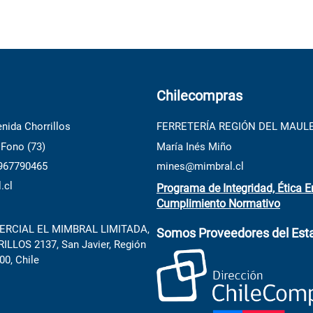
Chilecompras
nida Chorrillos
FERRETERÍA REGIÓN DEL MAUL
 Fono (73)
María Inés Miño
 967790465
mines@mimbral.cl
.cl
Programa de Integridad, Ética E
Cumplimiento Normativo
RCIAL EL MIMBRAL LIMITADA,
Somos Proveedores del Est
LLOS 2137, San Javier, Región
00, Chile