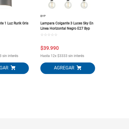
BYP
e 1 Luz Rurik Gris
Lampara Colgante 3 Luces Sky En
Linea Horizontal Negro E27 Byp
☆
☆
☆
☆
☆
$
39
.
990
$
35
.
990
3
sin interés
Hasta
12
x
$
3333
sin interés
Hasta
12
x
$
3