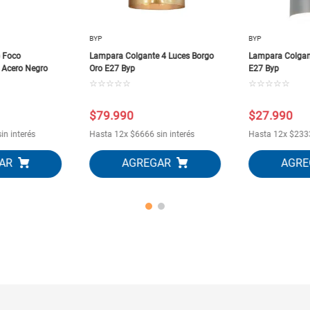
BYP
BYP
 Foco
Lampara Colgante 4 Luces Borgo
Lampara Colgant
 Acero Negro
Oro E27 Byp
E27 Byp
☆
☆
☆
☆
☆
☆
☆
☆
☆
☆
$
79
.
990
$
27
.
990
in interés
Hasta
12
x
$
6666
sin interés
Hasta
12
x
$
233