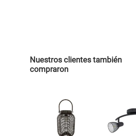
Nuestros clientes también
compraron
Dcto
30 %
eeper Old