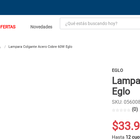
¿Qué estás buscando hoy?
FERTAS
Novedades
TÉRMINOS MÁS BUSCADOS
1
.
estacion carga flowmak
Lampara Colgante Acero Cobre 60W Eglo
o
2
.
einhell
3
.
zinc
EGLO
Lampa
4
.
malla
Eglo
5
.
perfil
6
.
puerta
SKU
:
05600
(
0
)
☆
☆
☆
☆
☆
7
.
puertas
8
.
generador
$
33
.
9
9
.
closet
Hasta
12 cuo