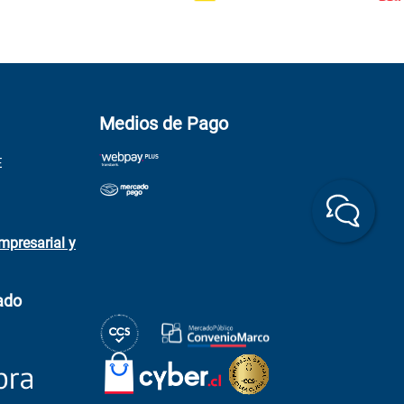
Medios de Pago
E
mpresarial y
ado