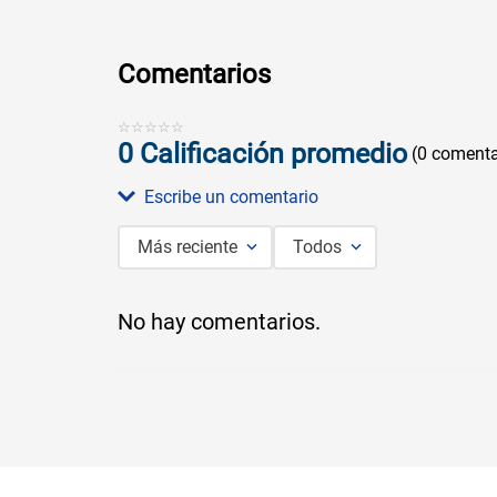
Comentarios
☆
☆
☆
☆
☆
0 Calificación promedio
(0 comenta
Escribe un comentario
Más reciente
Todos
Agregar comentario
No hay comentarios.
Título
Califica el producto de 1 a 5 estrellas
★
★
★
★
★
Tu nombre