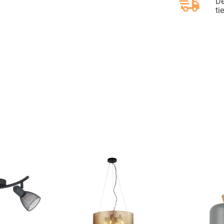
De
ti