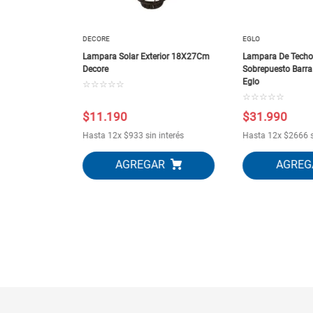
DECORE
EGLO
Lampara Solar Exterior 18X27Cm
Lampara De Techo
Decore
Sobrepuesto Barra
Eglo
☆
☆
☆
☆
☆
☆
☆
☆
☆
☆
$
11
.
190
$
31
.
990
0
 interés
Hasta
12
x
$
933
sin interés
Hasta
12
x
$
2666
s