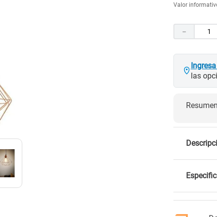
Valor informativo
10
.
porcelanato
－
Ingresa
las opc
Resumen 
Descripc
Especifi