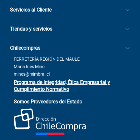
Servicios al Cliente
Quiénes somos
Tiendas y servicios
Sucursales
Stock BlackFriday
Casa Matriz: Avenida Chorrillos
Cómo comprar
Chilecompras
2137 San Javier, Fono (73)
Términos y condiciones
2564520
Contacto
FERRETERÍA REGIÓN DEL MAULE
ventas@mimbral.cl
Venta Terreno
María Inés Miño
Trabaja con Nosotros
mines@mimbral.cl
Programa de Integridad, Ética Empresarial y
Cumplimiento Normativo
Asistente de ventas
Servicio al cliente
Somos Proveedores del Estado
+(73) 256
+56 9 6779 0465
4522
ChileCompras
+56 9 9888 9549