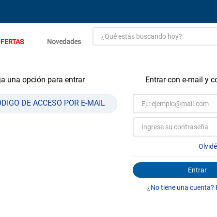
¿Qué estás buscando hoy?
FERTAS
Novedades
TÉRMINOS MÁS BUSCADOS
1
.
estacion carga flowmak
a una opción para entrar
Entrar con e-mail y 
2
.
einhell
ÓDIGO DE ACCESO POR E-MAIL
3
.
zinc
4
.
malla
5
.
perfil
Olvid
6
.
puerta
Entrar
7
.
puertas
¿No tiene una cuenta? 
8
.
generador
9
.
closet