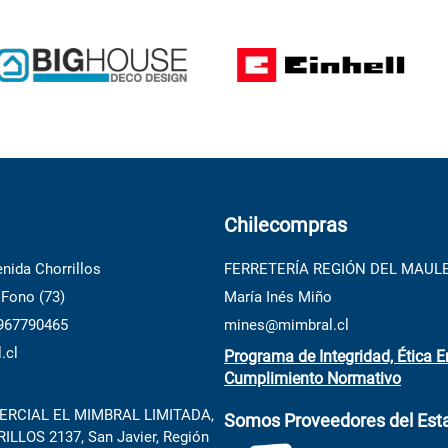
10
.
porcelanato
Chilecompras
nida Chorrillos
FERRETERÍA REGIÓN DEL MAUL
 Fono (73)
María Inés Miño
 967790465
mines@mimbral.cl
.cl
Programa de Integridad, Ética E
Cumplimiento Normativo
RCIAL EL MIMBRAL LIMITADA,
Somos Proveedores del Est
LLOS 2137, San Javier, Región