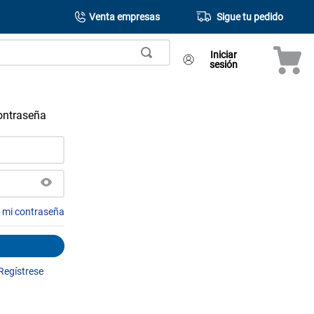
Venta empresas
Sigue tu pedido
Iniciar
sesión
contraseña
é mi contraseña
Regístrese