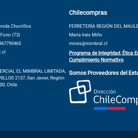
10
.
porcelanato
Chilecompras
nida Chorrillos
FERRETERÍA REGIÓN DEL MAUL
 Fono (73)
María Inés Miño
 967790465
mines@mimbral.cl
.cl
Programa de Integridad, Ética E
Cumplimiento Normativo
RCIAL EL MIMBRAL LIMITADA,
Somos Proveedores del Est
LLOS 2137, San Javier, Región
00, Chile