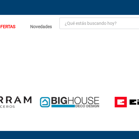
¿Qué estás buscando hoy?
FERTAS
Novedades
TÉRMINOS MÁS BUSCADOS
1
.
estacion carga flowmak
2
.
einhell
3
.
zinc
4
.
malla
5
.
perfil
6
.
puerta
7
.
puertas
8
.
generador
9
.
closet