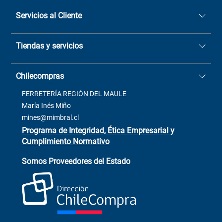
Servicios al Cliente
Quiénes somos
Tiendas y servicios
Sucursales
Stock BlackFriday
Casa Matriz: Avenida Chorrillos
Cómo comprar
Chilecompras
2137 San Javier, Fono (73)
Términos y condiciones
2564520
Contacto
FERRETERÍA REGIÓN DEL MAULE
ventas@mimbral.cl
Venta Terreno
María Inés Miño
Trabaja con Nosotros
mines@mimbral.cl
Programa de Integridad, Ética Empresarial y
Cumplimiento Normativo
Asistente de ventas
Servicio al cliente
Somos Proveedores del Estado
+(73) 256
+56 9 6779 0465
4522
ChileCompras
+56 9 9888 9549