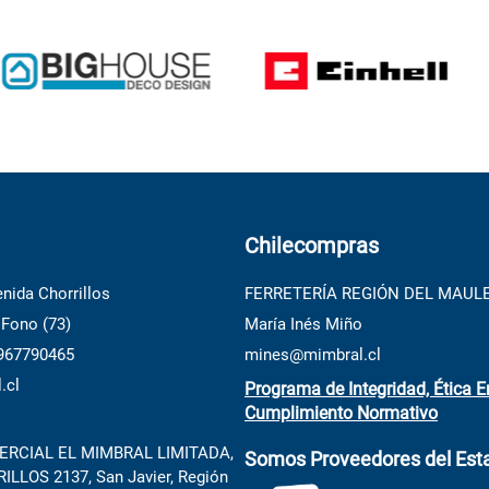
10
.
generador
Chilecompras
nida Chorrillos
FERRETERÍA REGIÓN DEL MAUL
 Fono (73)
María Inés Miño
 967790465
mines@mimbral.cl
.cl
Programa de Integridad, Ética E
Cumplimiento Normativo
RCIAL EL MIMBRAL LIMITADA,
Somos Proveedores del Est
LLOS 2137, San Javier, Región