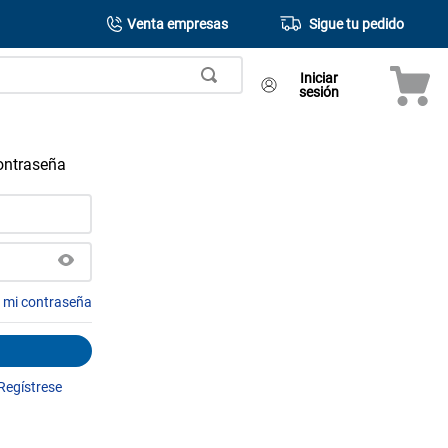
Venta empresas
Sigue tu pedido
Iniciar
sesión
contraseña
é mi contraseña
Regístrese