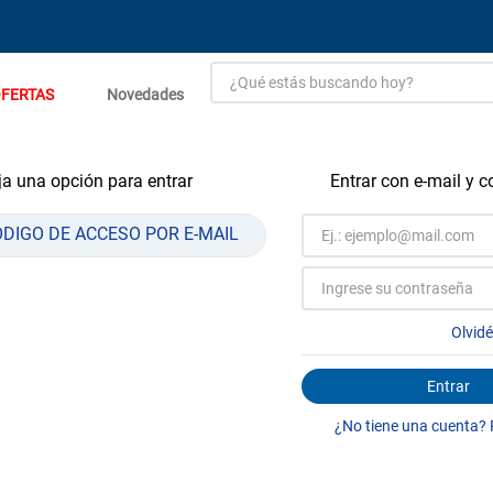
¿Qué estás buscando hoy?
FERTAS
Novedades
TÉRMINOS MÁS BUSCADOS
1
.
estacion carga flowmak
a una opción para entrar
Entrar con e-mail y 
2
.
einhell
ÓDIGO DE ACCESO POR E-MAIL
3
.
zinc
4
.
malla
5
.
perfil
Olvid
6
.
puerta
Entrar
7
.
porcelanato
¿No tiene una cuenta? 
8
.
puertas
9
.
closet