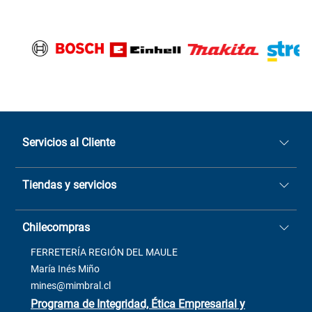
Servicios al Cliente
Quiénes somos
Tiendas y servicios
Sucursales
Stock BlackFriday
Casa Matriz: Avenida Chorrillos
Cómo comprar
Chilecompras
2137 San Javier, Fono (73)
Términos y condiciones
2564520
Contacto
FERRETERÍA REGIÓN DEL MAULE
ventas@mimbral.cl
Venta Terreno
María Inés Miño
Trabaja con Nosotros
mines@mimbral.cl
Programa de Integridad, Ética Empresarial y