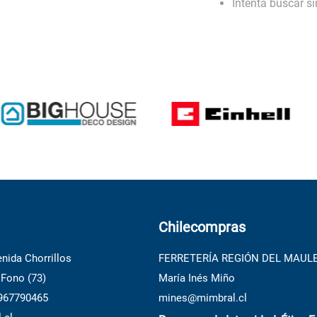
Intenta buscar s
10
.
generador
Chilecompras
nida Chorrillos
FERRETERÍA REGIÓN DEL MAUL
 Fono (73)
María Inés Miño
 967790465
mines@mimbral.cl