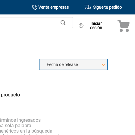
Venta empresas
Sigue tu pedido
Iniciar
sesión
Fecha de release
 producto
érminos ingresados
una sola palabra
 genéricos en la búsqueda