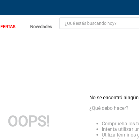
¿Qué estás buscando hoy?
FERTAS
Novedades
TÉRMINOS MÁS BUSCADOS
1
.
estacion carga flowmak
2
.
einhell
3
.
zinc
4
.
malla
5
.
perfil
No se encontró ningún
6
.
puerta
¿Qué debo hacer?
7
.
porcelanato
OOPS!
8
.
puertas
Comprueba los t
Intenta utilizar 
9
.
closet
Utiliza términos