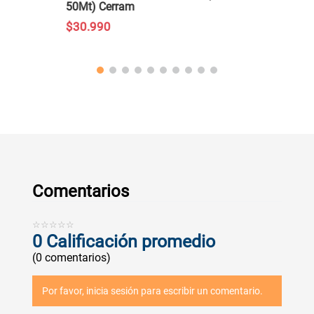
50Mt) Cerram
$
30
.
990
Comentarios
☆
☆
☆
☆
☆
0 Calificación promedio
(0 comentarios)
Por favor, inicia sesión para escribir un comentario.