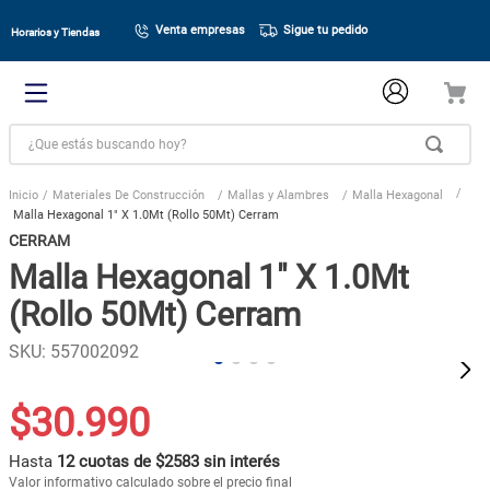
Venta empresas
Sigue tu pedido
Horarios y Tiendas
¿Que estás buscando hoy?
Materiales De Construcción
Mallas y Alambres
Malla Hexagonal
Malla Hexagonal 1" X 1.0Mt (Rollo 50Mt) Cerram
CERRAM
Malla Hexagonal 1" X 1.0Mt
(Rollo 50Mt) Cerram
SKU
:
557002092
$
30
.
990
Hasta
12 cuotas de $2583 sin interés
Valor informativo calculado sobre el precio final