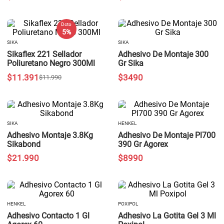
Dcto
5 %
SIKA
SIKA
Sikaflex 221 Sellador
Adhesivo De Montaje 300
Poliuretano Negro 300Ml
Gr Sika
$
11
.
391
$
3490
$
11
.
990
SIKA
HENKEL
Adhesivo Montaje 3.8Kg
Adhesivo De Montaje Pl700
Sikabond
390 Gr Agorex
$
21
.
990
$
8990
HENKEL
POXIPOL
Adhesivo Contacto 1 Gl
Adhesivo La Gotita Gel 3 Ml