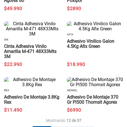
Agorex 60
Poxipol
$
49
.
990
$
2890
AFIX
3M
Adhesivo Vinilico Galon
Cinta Adhesiva Vinilo
4.5Kg Afix Green
Amarilla M-471 48X33Mts
3M
$
22
.
990
$
18
.
990
REX
HENKEL
Adhesivo De Montaje 3.8Kg
Adhesivo De Montaje 370
Rex
Gr Pl500 Thomsit Agorex
$
11
.
490
$
6990
Mostrando
12 de 37