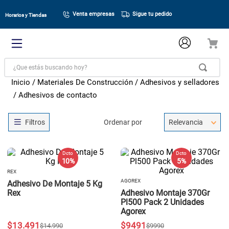
Venta empresas
Sigue tu pedido
Horarios y Tiendas
¿Que estás buscando hoy?
Materiales De Construcción
Adhesivos y selladores
Adhesivos de contacto
Ordenar por
Relevancia
Dcto
Dcto
10 %
5 %
REX
AGOREX
Adhesivo De Montaje 5 Kg
Rex
Adhesivo Montaje 370Gr
Pl500 Pack 2 Unidades
Agorex
$
13
.
491
$
9491
$
14
.
990
$
9990