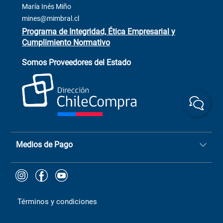
ventas@mimbral.cl
Venta Terreno
María Inés Miño
Trabaja con Nosotros
mines@mimbral.cl
Programa de Integridad, Ética Empresarial y
Cumplimiento Normativo
Asistente de ventas
Servicio al cliente
Somos Proveedores del Estado
+(73) 256
+56 9 6779 0465
4522
ChileCompras
+56 9 9888 9549
Medios de Pago
Términos y condiciones