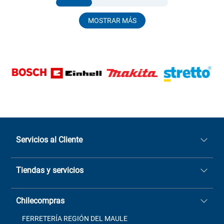
MOSTRAR MÁS
Servicios al Cliente
Quiénes somos
Tiendas y servicios
Sucursales
Stock BlackFriday
Casa Matriz: Avenida Chorrillos
Cómo comprar
Chilecompras
2137 San Javier, Fono (73)
Términos y condiciones
2564520
Contacto
FERRETERÍA REGIÓN DEL MAULE