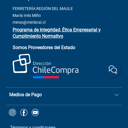
Términos y condiciones
2564520
Contacto
FERRETERÍA REGIÓN DEL MAULE
ventas@mimbral.cl
Venta Terreno
María Inés Miño
Trabaja con Nosotros
mines@mimbral.cl
Programa de Integridad, Ética Empresarial y
Cumplimiento Normativo
Asistente de ventas
Servicio al cliente
Somos Proveedores del Estado
+(73) 256
+56 9 6779 0465
4522
ChileCompras
+56 9 9888 9549
Medios de Pago
Términos y condiciones