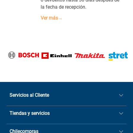
la fecha de recepción.
Ver más→
Servicios al Cliente
Quiénes somos
Tiendas y servicios
Sucursales
Stock BlackFriday
Casa Matriz: Avenida Chorrillos
Cómo comprar
Chilecompras
2137 San Javier, Fono (73)