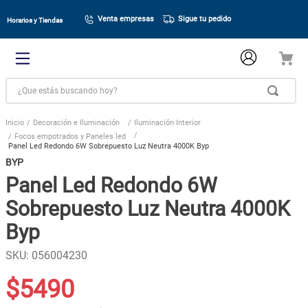
Venta empresas
Sigue tu pedido
Horarios y Tiendas
¿Que estás buscando hoy?
Decoración e Iluminación
Iluminación Interior
Focos empotrados y Paneles led
Panel Led Redondo 6W Sobrepuesto Luz Neutra 4000K Byp
BYP
Panel Led Redondo 6W
Sobrepuesto Luz Neutra 4000K
Byp
SKU
:
056004230
$
5490