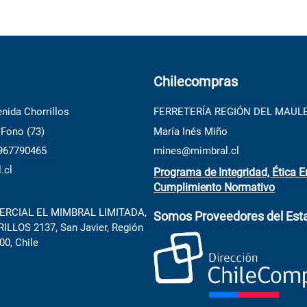
Chilecompras
nida Chorrillos
FERRETERÍA REGIÓN DEL MAUL
 Fono (73)
María Inés Miño
 967790465
mines@mimbral.cl
.cl
Programa de Integridad, Ética E
Cumplimiento Normativo
RCIAL EL MIMBRAL LIMITADA,
Somos Proveedores del Est
LLOS 2137, San Javier, Región
00, Chile