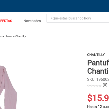
¿Qué estás buscando hoy?
FERTAS
Novedades
TÉRMINOS MÁS BUSCADOS
1
.
estacion carga flowmak
ntar Rosada Chantilly
2
.
einhell
3
.
zinc
CHANTILLY
Pantuf
4
.
malla
Chantil
5
.
perfil
6
.
puerta
SKU
:
19600
(
0
)
☆
☆
☆
☆
☆
7
.
porcelanato
8
.
puertas
$
15
.
9
9
.
generador
Hasta
12 cuo