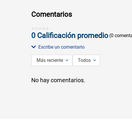
Comentarios
☆
☆
☆
☆
☆
0 Calificación promedio
(0 comenta
Escribe un comentario
Más reciente
Todos
Agregar comentario
No hay comentarios.
Título
Califica el producto de 1 a 5 estrellas
★
★
★
★
★
Tu nombre