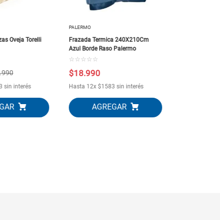
PALERMO
as Oveja Torelli
Frazada Termica 240X210Cm
Azul Borde Raso Palermo
☆
☆
☆
☆
☆
$
18
.
990
$
15
.
990
.
990
3
sin interés
Hasta
12
x
$
1583
sin interés
Hasta
12
x
$
1