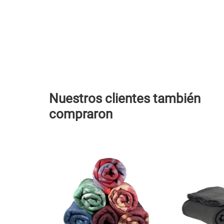
Nuestros clientes también
compraron
Dcto
13 %
Campo Lindo