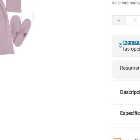
Valor informativo
10
.
closet
－
Ingresa
las opc
Resumen 
Descripc
Especifi