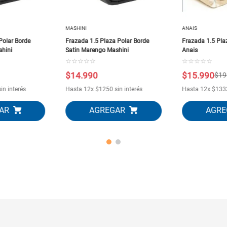
MASHINI
ANAIS
Polar Borde
Frazada 1.5 Plaza Polar Borde
Frazada 1.5 Plaz
shini
Satin Marengo Mashini
Anais
☆
☆
☆
☆
☆
☆
☆
☆
☆
☆
$
14
.
990
$
15
.
990
$
19
in interés
Hasta
12
x
$
1250
sin interés
Hasta
12
x
$
133