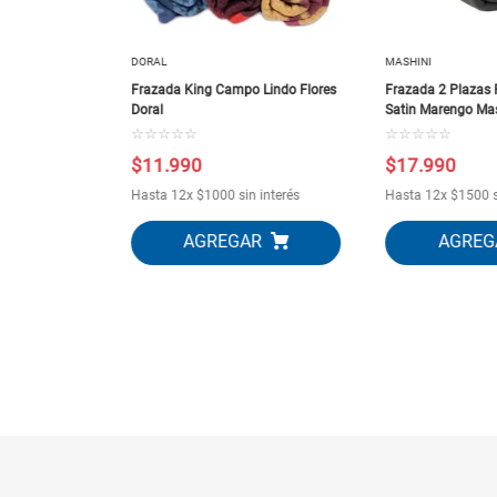
DORAL
MASHINI
Frazada King Campo Lindo Flores
Frazada 2 Plazas 
Doral
Satin Marengo Ma
☆
☆
☆
☆
☆
☆
☆
☆
☆
☆
$
11
.
990
$
17
.
990
interés
Hasta
12
x
$
1000
sin interés
Hasta
12
x
$
1500
s