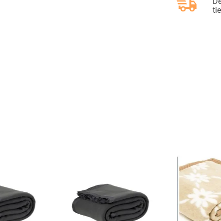
De
ti