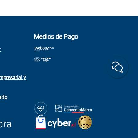
Medios de Pago
E
mpresarial y
ado