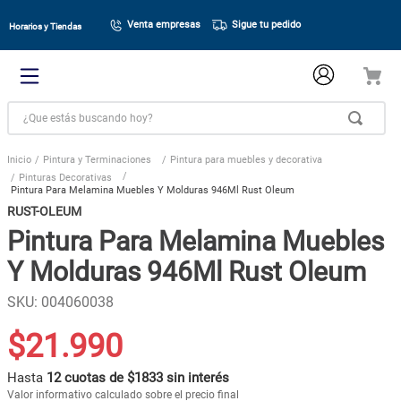
Venta empresas
Sigue tu pedido
Horarios y Tiendas
¿Que estás buscando hoy?
Pintura y Terminaciones
Pintura para muebles y decorativa
Pinturas Decorativas
Pintura Para Melamina Muebles Y Molduras 946Ml Rust Oleum
RUST-OLEUM
Pintura Para Melamina Muebles
Y Molduras 946Ml Rust Oleum
SKU
:
004060038
$
21
.
990
Hasta
12 cuotas de $1833 sin interés
Valor informativo calculado sobre el precio final