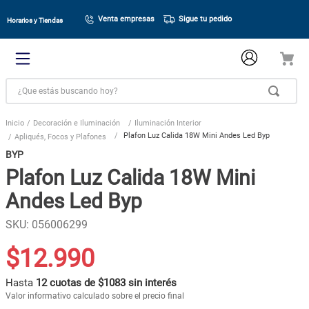
Venta empresas
Sigue tu pedido
Horarios y Tiendas
¿Que estás buscando hoy?
Decoración e Iluminación
Iluminación Interior
Plafon Luz Calida 18W Mini Andes Led Byp
Apliqués, Focos y Plafones
BYP
Plafon Luz Calida 18W Mini
Andes Led Byp
SKU
:
056006299
$
12
.
990
Hasta
12 cuotas de $1083 sin interés
Valor informativo calculado sobre el precio final