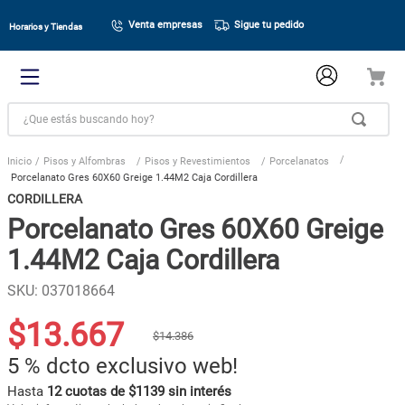
Venta empresas
Sigue tu pedido
Horarios y Tiendas
¿Que estás buscando hoy?
Pisos y Alfombras
Pisos y Revestimientos
Porcelanatos
Porcelanato Gres 60X60 Greige 1.44M2 Caja Cordillera
CORDILLERA
Porcelanato Gres 60X60 Greige
1.44M2 Caja Cordillera
SKU
:
037018664
$
13
.
667
$
14
.
386
5 %
dcto exclusivo web!
Hasta
12 cuotas de $1139 sin interés