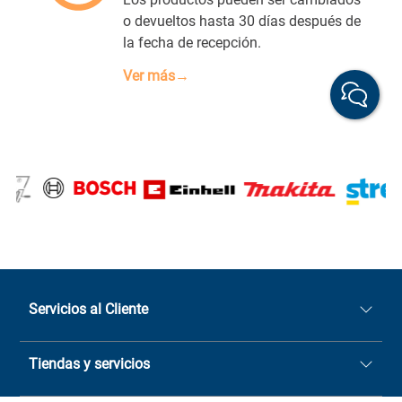
o devueltos hasta 30 días después de
la fecha de recepción.
Ver más→
Servicios al Cliente
Quiénes somos
Tiendas y servicios
Sucursales
Stock BlackFriday
Casa Matriz: Avenida Chorrillos