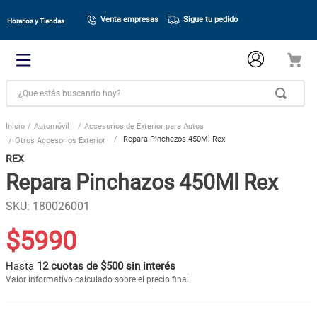
Venta empresas
Sigue tu pedido
Horarios y Tiendas
¿Que estás buscando hoy?
Automóvil
Accesorios de Exterior para Autos
Repara Pinchazos 450Ml Rex
Otros Accesorios Exterior
REX
Repara Pinchazos 450Ml Rex
SKU
:
180026001
$
5990
Hasta
12 cuotas de $500 sin interés
Valor informativo calculado sobre el precio final