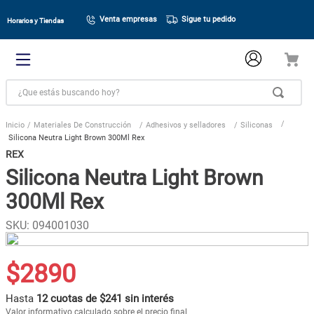
Venta empresas
Sigue tu pedido
Horarios y Tiendas
¿Que estás buscando hoy?
Materiales De Construcción
Adhesivos y selladores
Siliconas
Silicona Neutra Light Brown 300Ml Rex
REX
Silicona Neutra Light Brown
300Ml Rex
SKU
:
094001030
$
2890
Hasta
12 cuotas de $241 sin interés
Valor informativo calculado sobre el precio final