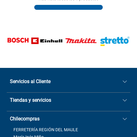
Servicios al Cliente
Quiénes somos
Tiendas y servicios
Sucursales
Stock BlackFriday
Casa Matriz: Avenida Chorrillos
Cómo comprar
Chilecompras
2137 San Javier, Fono (73)
Términos y condiciones
2564520
Contacto
FERRETERÍA REGIÓN DEL MAULE
ventas@mimbral.cl
Venta Terreno