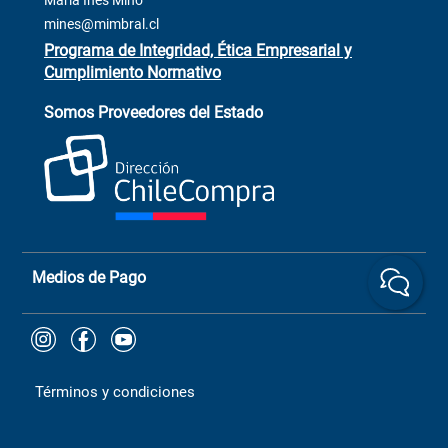
María Inés Miño
Trabaja con Nosotros
mines@mimbral.cl
Programa de Integridad, Ética Empresarial y
Cumplimiento Normativo
Asistente de ventas
Servicio al cliente
Somos Proveedores del Estado
+(73) 256
+56 9 6779 0465
4522
ChileCompras
+56 9 9888 9549
Medios de Pago
Términos y condiciones