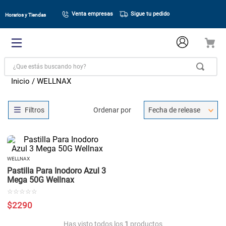
Venta empresas
Sigue tu pedido
Horarios y Tiendas
¿Que estás buscando hoy?
WELLNAX
Ordenar por
Fecha de release
WELLNAX
Pastilla Para Inodoro Azul 3
Mega 50G Wellnax
☆
☆
☆
☆
☆
$
2290
Has visto todos los
1
productos