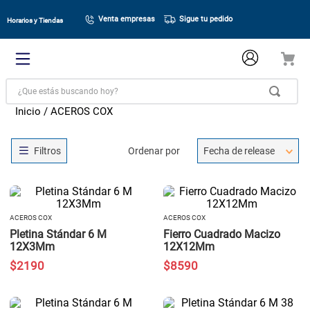
Venta empresas
Sigue tu pedido
Horarios y Tiendas
¿Que estás buscando hoy?
ACEROS COX
Ordenar por
Fecha de release
ACEROS COX
ACEROS COX
Pletina Stándar 6 M
Fierro Cuadrado Macizo
12X3Mm
12X12Mm
$
2190
$
8590