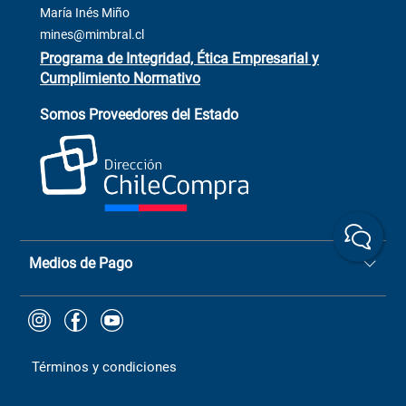
ventas@mimbral.cl
Venta Terreno
María Inés Miño
Trabaja con Nosotros
mines@mimbral.cl
Programa de Integridad, Ética Empresarial y
Cumplimiento Normativo
Asistente de ventas
Servicio al cliente
Somos Proveedores del Estado
+(73) 256
+56 9 6779 0465
4522
ChileCompras
+56 9 9888 9549
Medios de Pago
Términos y condiciones