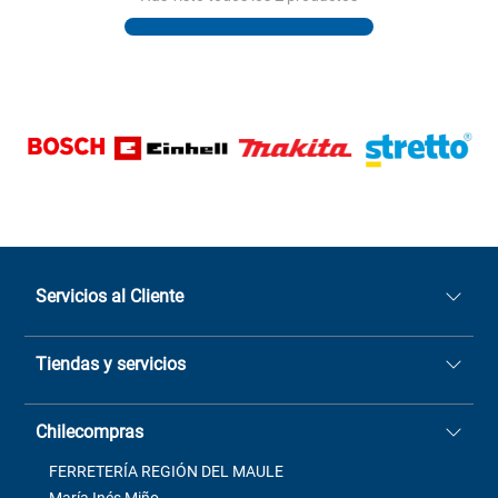
Servicios al Cliente
Quiénes somos
Tiendas y servicios
Sucursales
Stock BlackFriday
Casa Matriz: Avenida Chorrillos
Cómo comprar
Chilecompras
2137 San Javier, Fono (73)
Términos y condiciones
2564520
Contacto
FERRETERÍA REGIÓN DEL MAULE
ventas@mimbral.cl
Venta Terreno