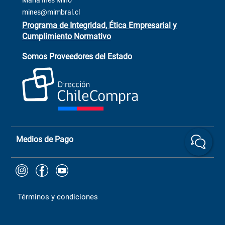
María Inés Miño
Trabaja con Nosotros
mines@mimbral.cl
Programa de Integridad, Ética Empresarial y
Cumplimiento Normativo
Asistente de ventas
Servicio al cliente
Somos Proveedores del Estado
+(73) 256
+56 9 6779 0465
4522
ChileCompras
+56 9 9888 9549
Medios de Pago
Términos y condiciones