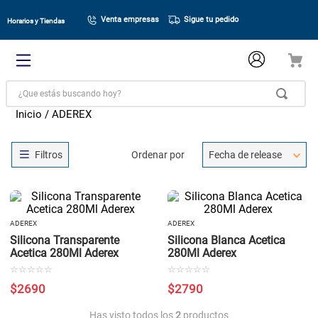
Venta empresas
Sigue tu pedido
Horarios y Tiendas
¿Que estás buscando hoy?
ADEREX
Ordenar por
Fecha de release
ADEREX
ADEREX
Silicona Transparente
Silicona Blanca Acetica
Acetica 280Ml Aderex
280Ml Aderex
☆
☆
☆
☆
☆
☆
☆
☆
☆
☆
$
2690
$
2790
Has visto todos los
2
productos