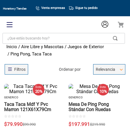
Venta empresas
Sigue tu pedido
Horarios y Tiendas
¿Que estás buscando hoy?
Aire Libre y Mascotas
Juegos de Exterior
Ping Pong, Taca Taca
Ordenar por
Relevancia
Dcto
Dcto
20 %
10 %
GENERICO
GENERICO
Taca Taca Mdf Y Pvc
Mesa De Ping Pong
Marron 121X61X79Cm
Stándar Con Ruedas
☆
☆
☆
☆
☆
☆
☆
☆
☆
☆
$
79
.
990
$
197
.
991
$
99
.
990
$
219
.
990