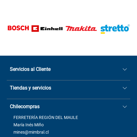
Servicios al Cliente
Quiénes somos
Tiendas y servicios
Sucursales
Stock BlackFriday
Casa Matriz: Avenida Chorrillos
Cómo comprar
Chilecompras
2137 San Javier, Fono (73)
Términos y condiciones
2564520
Contacto
FERRETERÍA REGIÓN DEL MAULE
ventas@mimbral.cl
Venta Terreno
María Inés Miño
Trabaja con Nosotros
mines@mimbral.cl