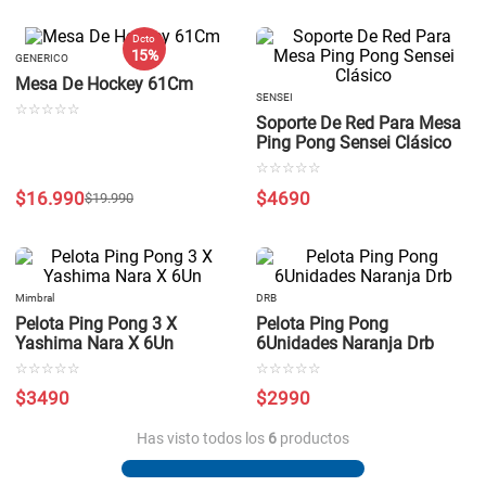
Dcto
15 %
GENERICO
Mesa De Hockey 61Cm
SENSEI
☆
☆
☆
☆
☆
Soporte De Red Para Mesa
Ping Pong Sensei Clásico
☆
☆
☆
☆
☆
$
16
.
990
$
4690
$
19
.
990
Mimbral
DRB
Pelota Ping Pong 3 X
Pelota Ping Pong
Yashima Nara X 6Un
6Unidades Naranja Drb
☆
☆
☆
☆
☆
☆
☆
☆
☆
☆
$
3490
$
2990
Has visto todos los
6
productos