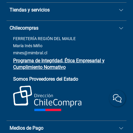
Quiénes somos
Tiendas y servicios
Sucursales
Stock BlackFriday
Casa Matriz: Avenida Chorrillos
Cómo comprar
Chilecompras
2137 San Javier, Fono (73)
Términos y condiciones
2564520
Contacto
FERRETERÍA REGIÓN DEL MAULE
ventas@mimbral.cl
Venta Terreno
María Inés Miño
Trabaja con Nosotros
mines@mimbral.cl
Programa de Integridad, Ética Empresarial y
Cumplimiento Normativo
Asistente de ventas
Servicio al cliente
Somos Proveedores del Estado
+(73) 256
+56 9 6779 0465
4522
ChileCompras
+56 9 9888 9549
Medios de Pago