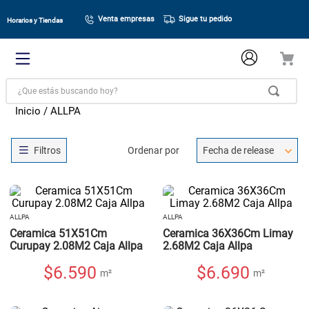
Venta empresas
Sigue tu pedido
Horarios y Tiendas
¿Que estás buscando hoy?
ALLPA
Ordenar por
Fecha de release
ALLPA
ALLPA
Ceramica 51X51Cm
Ceramica 36X36Cm Limay
Curupay 2.08M2 Caja Allpa
2.68M2 Caja Allpa
$
6.590
$
6.690
m²
m²