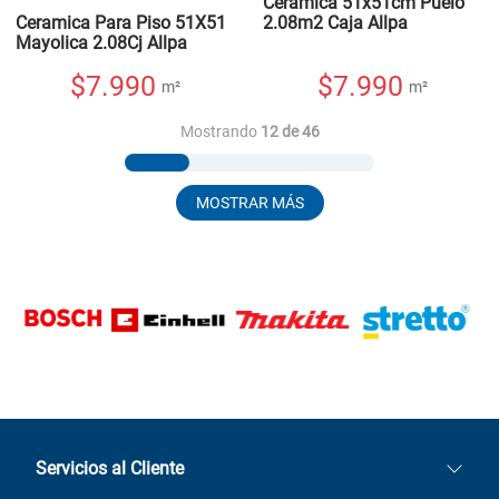
Cerámica 51x51cm Puelo
Ceramica Para Piso 51X51
2.08m2 Caja Allpa
Mayolica 2.08Cj Allpa
$
7.990
$
7.990
m²
m²
Mostrando
12 de 46
MOSTRAR MÁS
Servicios al Cliente