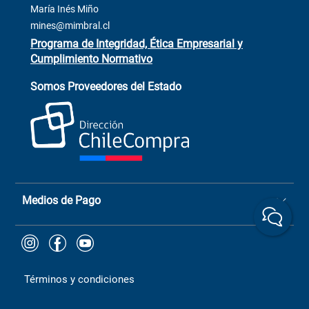
ventas@mimbral.cl
Venta Terreno
María Inés Miño
Trabaja con Nosotros
mines@mimbral.cl
Programa de Integridad, Ética Empresarial y
Cumplimiento Normativo
Asistente de ventas
Servicio al cliente
Somos Proveedores del Estado
+(73) 256
+56 9 6779 0465
4522
ChileCompras
+56 9 9888 9549
Medios de Pago
Términos y condiciones