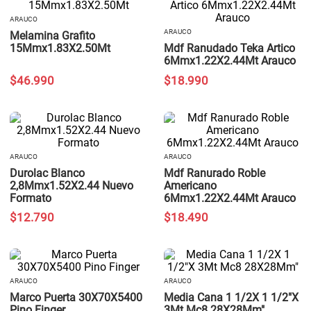
ARAUCO
ARAUCO
Melamina Grafito
15Mmx1.83X2.50Mt
Mdf Ranudado Teka Artico
6Mmx1.22X2.44Mt Arauco
$
46
.
990
$
18
.
990
ARAUCO
ARAUCO
Durolac Blanco
Mdf Ranurado Roble
2,8Mmx1.52X2.44 Nuevo
Americano
Formato
6Mmx1.22X2.44Mt Arauco
$
12
.
790
$
18
.
490
ARAUCO
ARAUCO
Marco Puerta 30X70X5400
Media Cana 1 1/2X 1 1/2"X
Pino Finger
3Mt Mc8 28X28Mm"