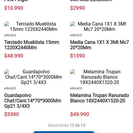
$
10
.
990
$
2990
ARAUCO
ARAUCO
Terciado Mueblista 15mm
Media Cana 1X1 X 3Mt Mc7
1220X2440Mm
20*20Mm
$
48
.
990
$
1590
ARAUCO
ARAUCO
Guardapolvo
Melamina Trupan Ranurado
Chaf/Cant.14*70*3000Mm
Blanco 18X2440X1520-20
Gp21 3/4X3
$
3390
$
49
.
990
Mostrando
12 de 13