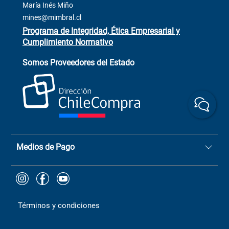
Venta Terreno
María Inés Miño
Trabaja con Nosotros
mines@mimbral.cl
Programa de Integridad, Ética Empresarial y
Cumplimiento Normativo
Asistente de ventas
Servicio al cliente
Somos Proveedores del Estado
+(73) 256
+56 9 6779 0465
4522
ChileCompras
+56 9 9888 9549
Medios de Pago
Términos y condiciones