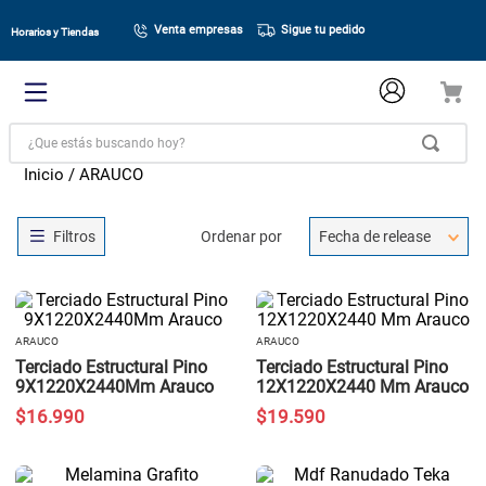
Venta empresas
Sigue tu pedido
Horarios y Tiendas
¿Que estás buscando hoy?
ARAUCO
Ordenar por
Fecha de release
ARAUCO
ARAUCO
Terciado Estructural Pino
Terciado Estructural Pino
9X1220X2440Mm Arauco
12X1220X2440 Mm Arauco
$
16
.
990
$
19
.
590