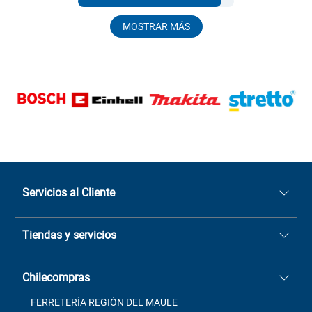
MOSTRAR MÁS
Servicios al Cliente
Quiénes somos
Tiendas y servicios
Sucursales
Stock BlackFriday
Casa Matriz: Avenida Chorrillos
Cómo comprar
Chilecompras
2137 San Javier, Fono (73)
Términos y condiciones
2564520
Contacto
FERRETERÍA REGIÓN DEL MAULE
ventas@mimbral.cl