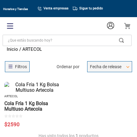
Venta empresas
Sigue tu pedido
Horarios y Tiendas
¿Que estás buscando hoy?
ARTECOL
Ordenar por
Fecha de release
ARTECOL
Cola Fría 1 Kg Bolsa
Multiuso Artecola
☆
☆
☆
☆
☆
$
2590
Has visto todos los
1
productos