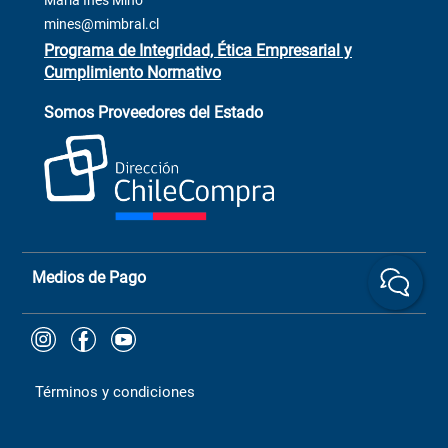
María Inés Miño
Trabaja con Nosotros
mines@mimbral.cl
Programa de Integridad, Ética Empresarial y
Cumplimiento Normativo
Asistente de ventas
Servicio al cliente
Somos Proveedores del Estado
+(73) 256
+56 9 6779 0465
4522
ChileCompras
+56 9 9888 9549
Medios de Pago
Términos y condiciones